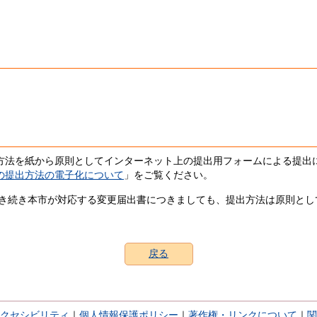
頼
法を紙から原則としてインターネット上の提出用フォームによる提出
の提出方法の電子化について
」をご覧ください。
き続き本市が対応する変更届出書につきましても、提出方法は原則とし
戻る
クセシビリティ
｜
個人情報保護ポリシー
｜
著作権・リンクについて
｜
関