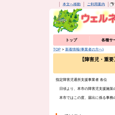
本文へ移動
ご利用案内
トップ
各種サ
TOP
新着情報(事業者の方へ)
【障害児・重要
指定障害児通所支援事業者 各位
日頃より、本市の障害児支援施策の
本市ではこの度、届出に係る事務の