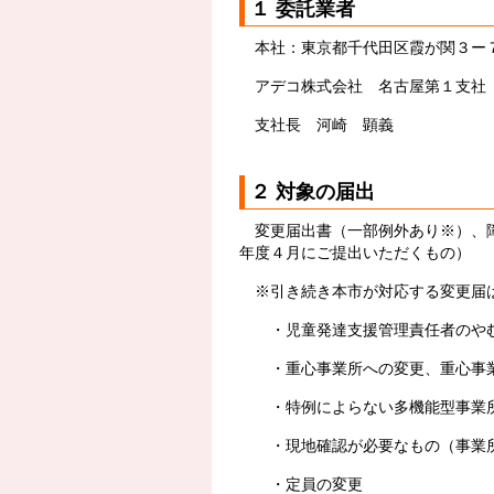
１ 委託業者
本社：東京都千代田区霞が関３ー
アデコ株式会社 名古屋第１支社
支社長 河崎 顕義
２ 対象の届出
変更届出書（一部例外あり※）、障
年度４月にご提出いただくもの）
※引き続き本市が対応する変更届
・児童発達支援管理責任者のやむ
・重心事業所への変更、重心事業
・特例によらない多機能型事業所
・現地確認が必要なもの（事業所
・定員の変更