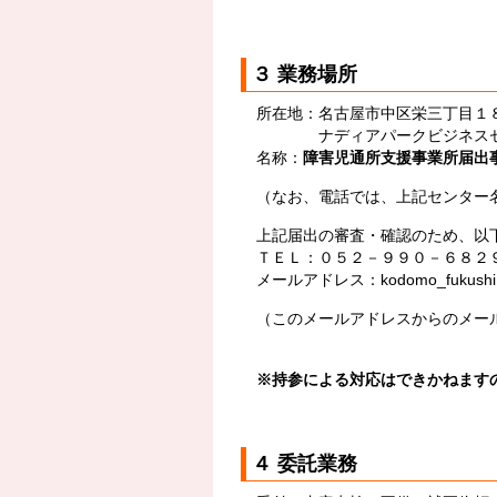
３ 業務場所
所在地：名古屋市中区栄三丁目
ナディアパークビジネスセン
名称：
障害児通所支援事業所届出
（なお、電話では、上記センター
上記届出の審査・確認のため、以下
ＴＥＬ：０５２－９９０－６８２
メールアドレス：kodomo_fukushi@ci
（このメールアドレスからのメール
※
持参による対応はできかねます
４ 委託業務