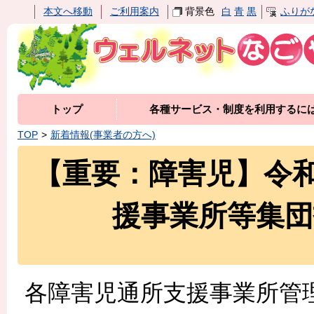
本文へ移動
ご利用案内
背景色
白
青
黒
ふりが
トップ
各種サービス・制度を利用するに
TOP
新着情報(事業者の方へ)
【重要：障害児】令
援事業所等集
各障害児通所支援事業所管理