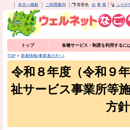
本文へ移動
ご利用案内
背景色
白
青
黒
ふりが
トップ
各種サービス・制度を利用するに
TOP
新着情報(事業者の方へ)
令和８年度（令和９
祉サービス事業所等
方