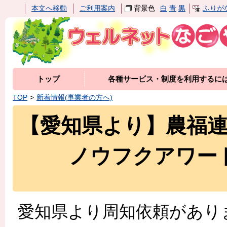
本文へ移動
ご利用案内
背景色
白
青
黒
ふりが
トップ
各種サービス・制度を利用するに
TOP
新着情報(事業者の方へ)
【愛知県より】農福
ノウフクアワー
愛知県より周知依頼があり