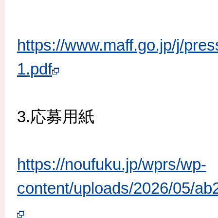
https://www.maff.go.jp/j/pre
1.pdf
3.応募用紙
https://noufuku.jp/wprs/wp-
content/uploads/2026/05/a