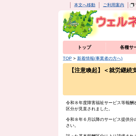
本文へ移動
ご利用案内
トップ
各種サ
TOP
新着情報(事業者の方へ)
【注意喚起】＜就労継続
令和８年度障害福祉サービス等報酬
区分が見直されました。
令和８年６月以降のサービス提供分
さい。