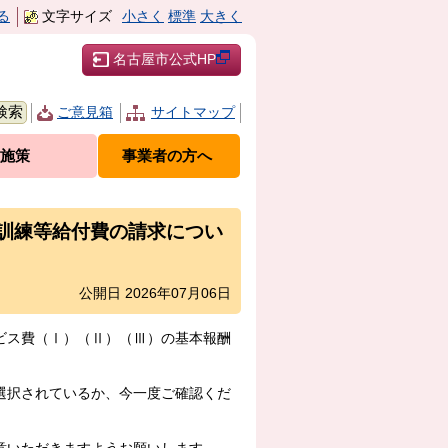
る
文字サイズ
小さく
標準
大きく
名古屋市公式HP
ご意見箱
サイトマップ
施策
事業者の方へ
訓練等給付費の請求につい
公開日 2026年07月06日
ビス費（Ⅰ）（Ⅱ）（Ⅲ）の基本報酬
選択されているか、今一度ご確認くだ