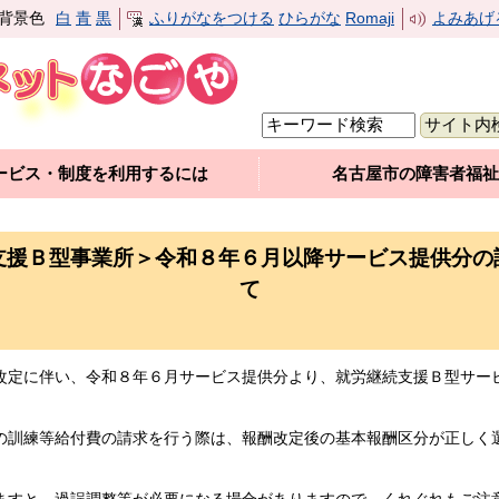
背景色
白
青
黒
ふりがなをつける
ひらがな
Romaji
よみあげ
ービス・制度を利用するには
名古屋市の障害者福祉
支援Ｂ型事業所＞令和８年６月以降サービス提供分の
て
改定に伴い、令和８年６月サービス提供分より、就労継続支援Ｂ型サー
の訓練等給付費の請求を行う際は、報酬改定後の基本報酬区分が正しく