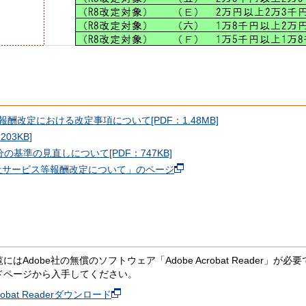
改定における改定事項について[PDF：1.48MB]
03KB]
基準の見直しについて[PDF：747KB]
祉サービス等報酬改定について」のページ
にはAdobe社の無償のソフトウェア「Adobe Acrobat Reader」が必要です。
ドページから入手してください。
crobat Readerダウンロード