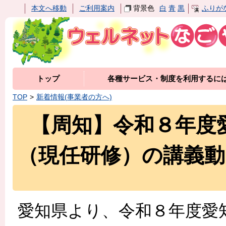
本文へ移動
ご利用案内
背景色
白
青
黒
ふりが
トップ
各種サービス・制度を利用するに
TOP
新着情報(事業者の方へ)
【周知】令和８年度
（現任研修）の講義
愛知県より、令和８年度愛