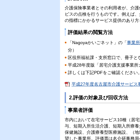
介護保険事業者とその利用者が、介護
ビスの点検を行うものです。例えば、
の指標にかかるサービス提供のあり方
評価結果の閲覧方法
「Nagoyaかいごネット」の「
事業所
分）
区役所福祉課・支所窓口で、冊子と
平成28年度版「居宅介護支援事業
詳しくは下記PDFをご確認くださ
平成27年度名古屋市介護サービス事
2.評価の対象及び回収方法
事業者評価
市内において在宅サービス10種（居
与、短期入所生活介護、短期入所療養
保健施設、介護療養型医療施設、（地
望した事業所。評価票は名介研事務局