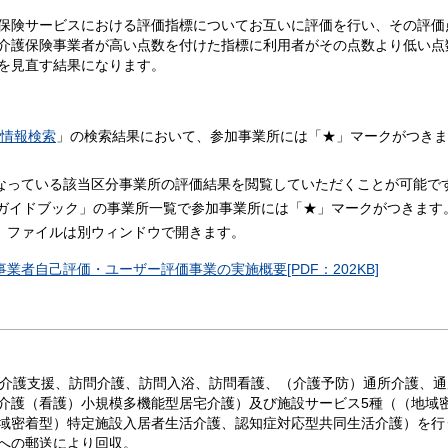
保険サービスにおける評価指標についてお互いに評価を行い、その評価
介護保険事業者が高い点数を付けた指標に利用者がその点数より低い点
を見直す結果になります。
情報検索
」の検索結果において、参加事業所には「★」マークがつきま
なっている該当区分事業所の評価結果を閲覧していただくことが可能で
所ガイドブック」の事業所一覧で参加事業所には「★」マークがつきます
い。ファイルは別ウィンドウで開きます。
業者自己評価・ユーザー評価事業の実施概要[PDF：202KB]
宅介護支援、訪問介護、訪問入浴、訪問看護、（介護予防）通所介護、
介護（看護）小規模多機能型居宅介護）及び施設サービス5種（（地域
域密着型）特定施設入居者生活介護、認知症対応型共同生活介護）を行
への郵送により回収。