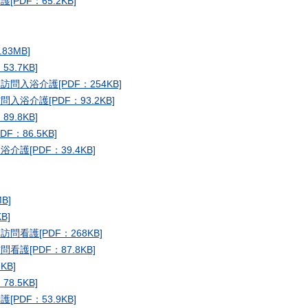
DF：65.2KB]
3MB]
.7KB]
入浴介護[PDF：254KB]
浴介護[PDF：93.2KB]
.8KB]
：86.5KB]
[PDF：39.4KB]
B]
B]
看護[PDF：268KB]
[PDF：87.8KB]
KB]
.5KB]
DF：53.9KB]