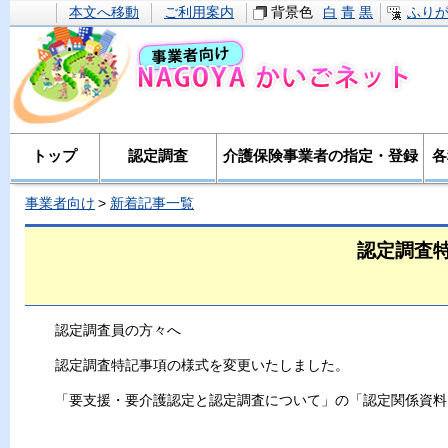
本文へ移動
ご利用案内
背景色
白
青
黒
ふり
トップ
認定調査
介護保険事業者の指定・登録
各
事業者向け
新着記事一覧
認定調査
認定調査員の方々へ
認定調査特記事項の様式を変更いたしました。
「要支援・要介護認定と認定調査について」の「認定関係資料」