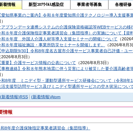
新着情報
新型ｺﾛﾅｳｲﾙｽ感染症
事業者等募集
各種研修
【愛知県事業のご案内】令和８年度愛知県介護テクノロジー導入支援事
日
）
ケアプランデータ連携システムの介護保険資格確認等WEBサービスの移
令和８年度介護保険指定事業者講習会（集団指導）の実施について【資
令和８年度 外国人介護人材等導入支援セミナーの開催について
（
202
令和８年度福祉施設・事業所防災セミナーを開催します。
（
2026年8月3
【申込期限9/30】令和8年度名古屋市介護サービス事業者自己評価・ユ
（
2026年8月3日
）
【重要】介護サービス情報の公表について
（
2026年8月3日
）
【事務連絡】令和８年熊本地震に伴う災害により被災した要介護高齢者
日
）
令和8年度 ミニデイ型・運動型通所サービス研修会について（令和8年1
生活支援型訪問サービス及びミニデイ型通所サービスの空き状況につい
(新着情報)
RSS
(新着情報)
Atom
要情報
令和8年度介護保険指定事業者講習会（集団指導）