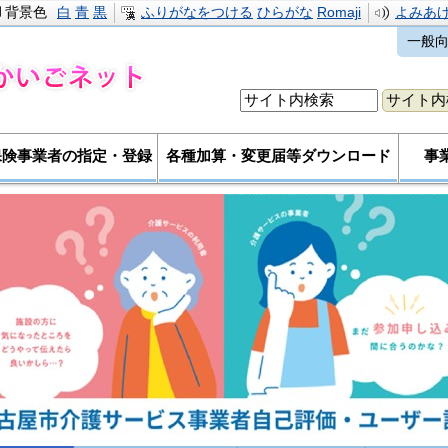
背景色
白
青
黒
ふりがなをつける
ひらがな
Romaji
よみあ
一般
保険事業者の指定・登録
各種加算・変更届等ダウンロード
事