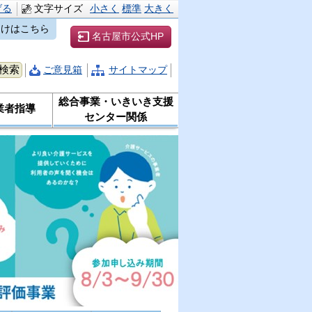
げる
文字サイズ
小さく
標準
大きく
向けはこちら
名古屋市公式HP
ご意見箱
サイトマップ
総合事業・いきいき支援
業者指導
センター関係