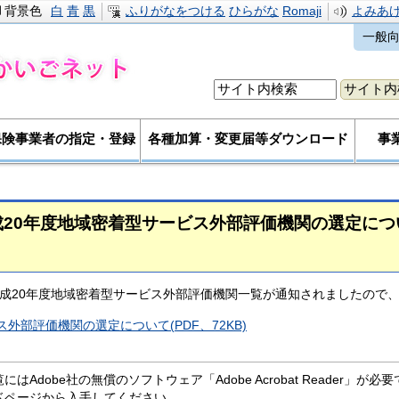
背景色
白
青
黒
ふりがなをつける
ひらがな
Romaji
よみあ
一般
保険事業者の指定・登録
各種加算・変更届等ダウンロード
事
成20年度地域密着型サービス外部評価機関の選定につ
成20年度地域密着型サービス外部評価機関一覧が通知されましたので
外部評価機関の選定について(PDF、72KB)
にはAdobe社の無償のソフトウェア「Adobe Acrobat Reader」が必要です。
ドページから入手してください。