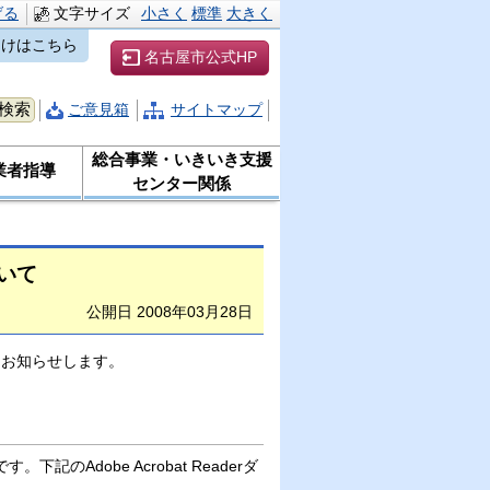
げる
文字サイズ
小さく
標準
大きく
向けはこちら
名古屋市公式HP
ご意見箱
サイトマップ
総合事業・いきいき支援
業者指導
センター関係
いて
公開日 2008年03月28日
、お知らせします。
下記のAdobe Acrobat Readerダ