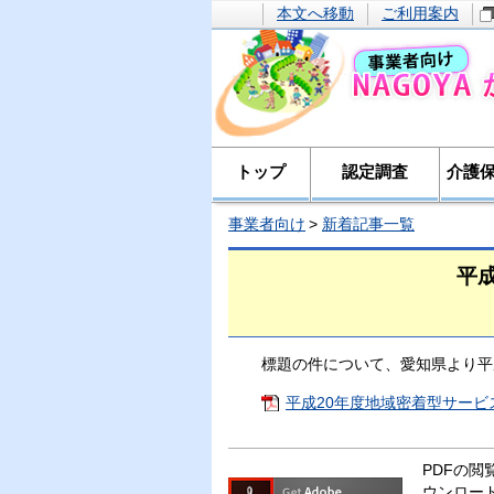
本文へ移動
ご利用案内
トップ
認定調査
介護
事業者向け
新着記事一覧
平
標題の件について、愛知県より平
平成20年度地域密着型サービス
PDFの閲覧
ウンロー