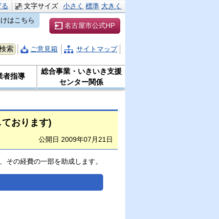
げる
文字サイズ
小さく
標準
大きく
向けはこちら
名古屋市公式HP
ご意見箱
サイトマップ
総合事業・いきいき支援
業者指導
センター関係
ております)
公開日 2009年07月21日
、その経費の一部を助成します。