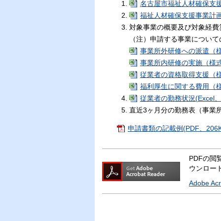
名古屋市福祉人材確保支援事
福祉人材確保支援事業計画書（
対象事業の概要及び対象経費
（注）申請する事業について
事業所外研修への派遣（様式第3
事業所内研修の実施（様式第3-
従業者の資格取得支援（様式第3
福利厚生に関する費用（様式第3
従業者の勤務状況(Excel、2
直近3ヶ月分の勤務表（事業
申請書類の記載例(PDF、206K
PDFの閲覧
ウンロー
Adobe A