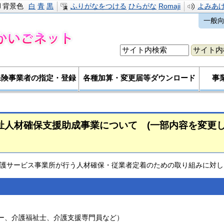
背景色
白
青
黒
ふりがなをつける
ひらがな
Romaji
よみあ
一般
保険事業者の指定・登録
各種加算・変更届等ダウンロード
事
祉人材確保支援助成事業について (一部内容を変更し
護サービス事業所が行う人材確保・従業者定着のための取り組みに対し
ー、介護福祉士、介護支援専門員など）