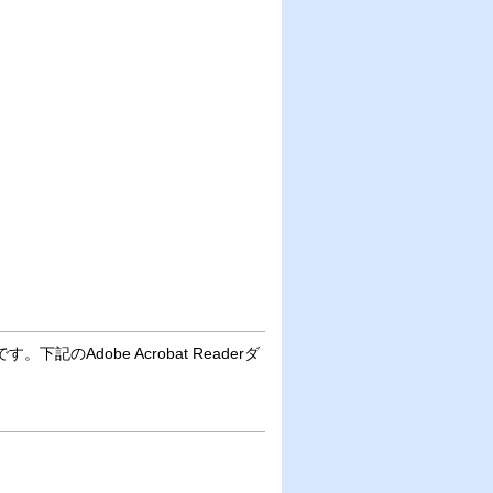
下記のAdobe Acrobat Readerダ