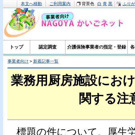
本文へ移動
ご利用案内
背景色
白
青
黒
ふり
トップ
認定調査
介護保険事業者の指定・登録
各
事業者向け
新着記事一覧
業務用厨房施設にお
関する注
標題の件について、厚生