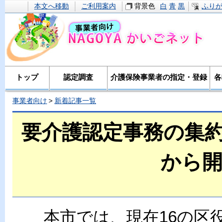
本文へ移動
ご利用案内
背景色
白
青
黒
ふり
トップ
認定調査
介護保険事業者の指定・登録
各
事業者向け
新着記事一覧
要介護認定事務の集約
から
本市では、現在16の区