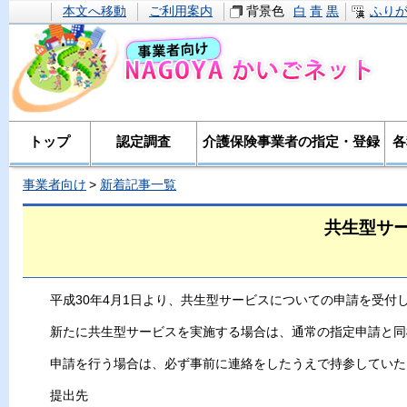
本文へ移動
ご利用案内
背景色
白
青
黒
ふり
トップ
認定調査
介護保険事業者の指定・登録
各
事業者向け
新着記事一覧
共生型サ
平成30年4月1日より、共生型サービスについての申請を受付
新たに共生型サービスを実施する場合は、通常の指定申請と同
申請を行う場合は、必ず事前に連絡をしたうえで持参していた
提出先