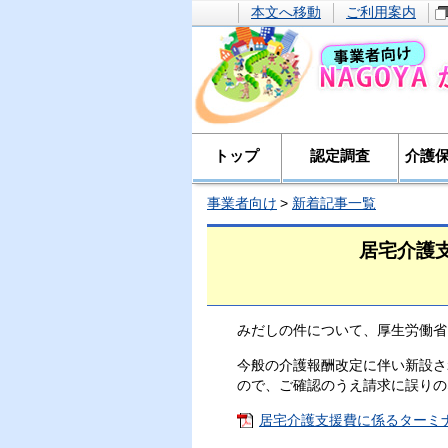
本文へ移動
ご利用案内
トップ
認定調査
介護
事業者向け
新着記事一覧
居宅介護
みだしの件について、厚生労働省
今般の介護報酬改定に伴い新設さ
ので、ご確認のうえ請求に誤りの
居宅介護支援費に係るターミナル