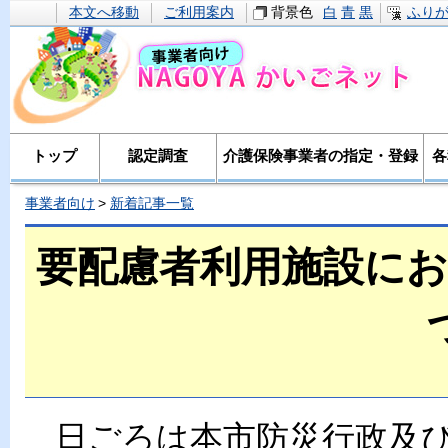
本文へ移動
ご利用案内
背景色
白
青
黒
ふり
トップ
認定調査
介護保険事業者の指定・登録
各
事業者向け
新着記事一覧
要配慮者利用施設に
日ごろは本市防災行政及