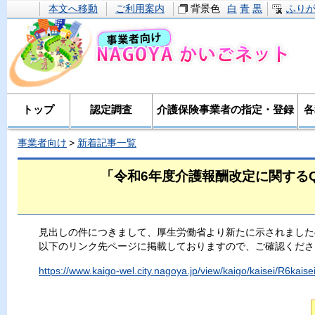
本文へ移動
ご利用案内
背景色
白
青
黒
ふり
トップ
認定調査
介護保険事業者の指定・登録
各
事業者向け
新着記事一覧
「令和6年度介護報酬改定に関するQ&
見出しの件につきまして、厚生労働省より新たに示されました
以下のリンク先ページに掲載しておりますので、ご確認くださ
https://www.kaigo-wel.city.nagoya.jp/view/kaigo/kaisei/R6kais