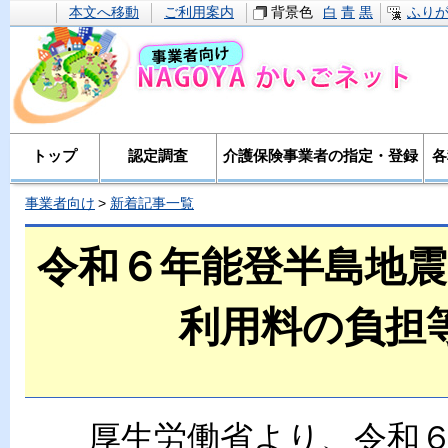
本文へ移動
ご利用案内
背景色
白
青
黒
ふり
トップ
認定調査
介護保険事業者の指定・登録
各
事業者向け
新着記事一覧
令和６年能登半島地
利用料の負担
厚生労働省より、令和６