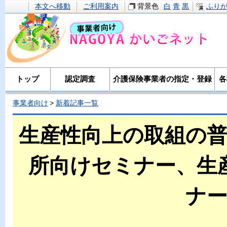
本文へ移動
ご利用案内
背景色
白
青
黒
ふり
トップ
認定調査
介護保険事業者の指定・登録
各
事業者向け
新着記事一覧
生産性向上の取組の
所向けセミナー、生
ナ