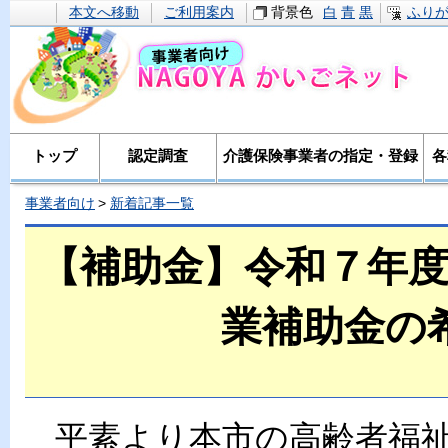
本文へ移動
ご利用案内
背景色
白
青
黒
ふり
トップ
認定調査
介護保険事業者の指定・登録
各
事業者向け
新着記事一覧
【補助金】令和７年
業補助金の
平素より本市の高齢者福