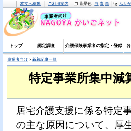
本文へ移動
ご利用案内
背景色
白
青
黒
ふり
トップ
認定調査
介護保険事業者の指定・登録
各
事業者向け
新着記事一覧
特定事業所集中減
居宅介護支援に係る特定
の主な原因について、厚