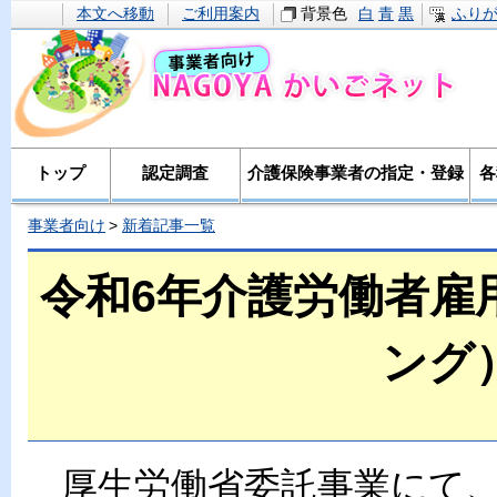
本文へ移動
ご利用案内
背景色
白
青
黒
ふり
トップ
認定調査
介護保険事業者の指定・登録
各
事業者向け
新着記事一覧
令和6年介護労働者雇
ング
厚生労働省委託事業にて