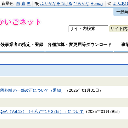
背景色
白
青
黒
ふりがなをつける
ひらがな
Romaji
よみあ
一般
保険事業者の指定・登録
各種加算・変更届等ダウンロード
事
指導指針の一部改正について（通知）
（
2025年01月31日
）
A（Vol.12）（令和7年1月22日）」について
（
2025年01月29日
）