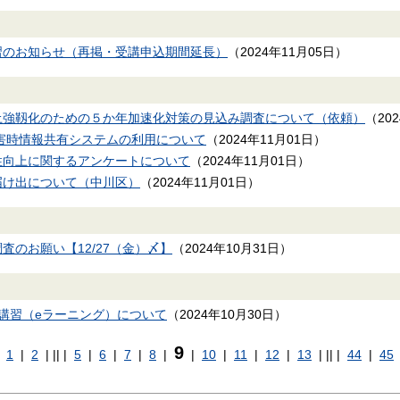
習のお知らせ（再掲・受講申込期間延長）
（
2024年11月05日
）
土強靱化のための５か年加速化対策の見込み調査について（依頼）
（
20
災害時情報共有システムの利用について
（
2024年11月01日
）
性向上に関するアンケートについて
（
2024年11月01日
）
届け出について（中川区）
（
2024年11月01日
）
査のお願い【12/27（金）〆】
（
2024年10月31日
）
講習（eラーニング）について
（
2024年10月30日
）
9
1
|
2
|
||
|
5
|
6
|
7
|
8
|
|
10
|
11
|
12
|
13
|
||
|
44
|
45