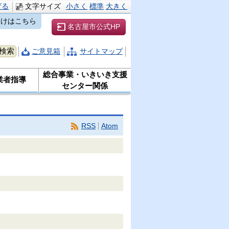
げる
文字サイズ
小さく
標準
大きく
向けはこちら
名古屋市公式HP
ご意見箱
サイトマップ
総合事業・いきいき支援
業者指導
センター関係
RSS
Atom