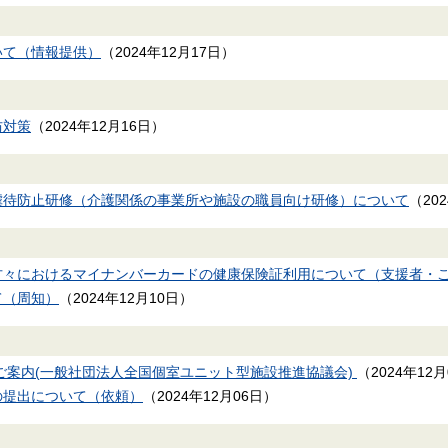
いて（情報提供）
（
2024年12月17日
）
防対策
（
2024年12月16日
）
虐待防止研修（介護関係の事業所や施設の職員向け研修）について
（
20
方々におけるマイナンバーカードの健康保険証利用について（支援者・
て（周知）
（
2024年12月10日
）
のご案内(一般社団法人全国個室ユニット型施設推進協議会)
（
2024年12
の提出について（依頼）
（
2024年12月06日
）