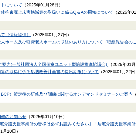
ットについて
（
2025年01月28日
）
身体拘束廃止未実施減算の取扱いに係るQ＆Aの周知について
（
2025年0
いて（情報提供）
（
2025年01月27日
）
老人ホーム及び軽費老人ホームの取組のあり方について（取組報告会の
のご案内(一般社団法人全国個室ユニット型施設推進協議会)
（
2025年01
加算の取得に係る処遇改善計画書の提出期限について
（
2025年01月22日
BCP）策定後の研修及び訓練に関するオンデマンドセミナーのご案内
開催のお知らせ
（
2025年01月10日
）
居宅介護支援事業所の皆様は必ずお読みください】「居宅介護支援事業
01月10日
）