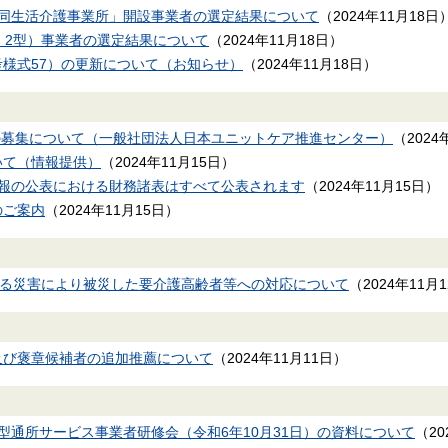
共同生活介護事業所」開設事業者の選定結果について
（
2024年11月18日
・2型）事業者の選定結果について
（
2024年11月18日
）
様式57）の更新について（お知らせ）
（
2024年11月18日
）
修の募集について（一般社団法人日本ユニットケア推進センター）
（
2024
いて（情報提供）
（
2024年11月15日
）
情報の公表における財務諸表はすべて公表されます
（
2024年11月15日
）
のご案内
（
2024年11月15日
）
による災害により被災した要介護高齢者等への対応について
（
2024年11月
及び褒章候補者の追加推薦について
（
2024年11月11日
）
型通所サービス事業者研修会（令和6年10月31日）の資料について
（
2