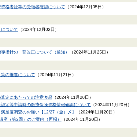
び資格者証等の受領者確認について
（
2024年12月05日
）
きについて
（
2024年12月02日
）
指導指針の一部改正について（通知）
（
2024年11月25日
）
対策の推進について
（
2024年11月21日
）
の算定にあたっての注意喚起
（
2024年11月20日
）
護認定等申請時の医療保険資格情報確認について
（
2024年11月20日
）
 満足度調査のお願い【12/27（金）〆】
（
2024年11月20日
）
支援講座（第2回）のご案内（再掲）
（
2024年11月20日
）