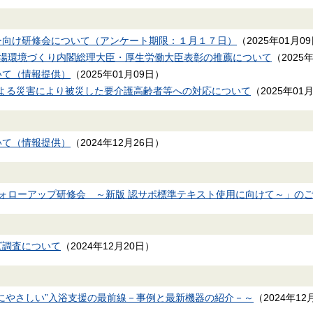
ー向け研修会について（アンケート期限：１月１７日）
（
2025年01月0
職場環境づくり内閣総理大臣・厚生労働大臣表彰の推薦について
（
2025
いて（情報提供）
（
2025年01月09日
）
大雪による災害により被災した要介護高齢者等への対応について
（
2025年01
いて（情報提供）
（
2024年12月26日
）
ォローアップ研修会 ～新版 認サポ標準テキスト使用に向けて～」の
ズ調査について
（
2024年12月20日
）
にやさしい”入浴支援の最前線－事例と最新機器の紹介－～
（
2024年12