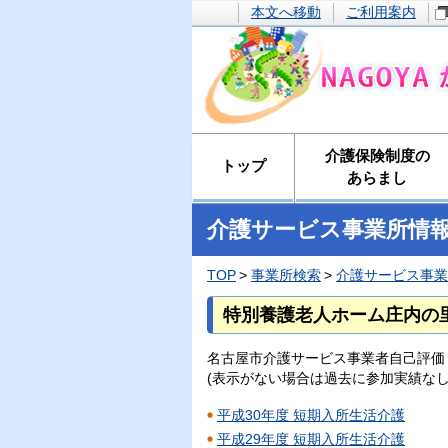
本文へ移動
ご利用案内
介護保険制度の
トップ
あらまし
介護サービス事業所情
TOP
事業所検索
介護サービス事業
特別養護老人ホーム庄内の
名古屋市介護サービス事業者自己評価
(表示がない場合は過去に参加実績なし
平成30年度 短期入所生活介護
平成29年度 短期入所生活介護