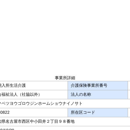
事業所詳細
期入所生活介護
介護保険事業所番号
会福祉法人（社協以外）
法人の名称
クベツヨウゴロウジンホームショウナイノサト
20822
所在区コード
知県名古屋市西区中小田井２丁目９８番地