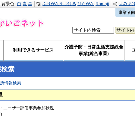
背景色
白
青
黒
ふりがなをつける
ひらがな
Romaji
よみあ
事業者
介護予防・日常生活支援総合
利用できるサービス
事業(総合事業)
報検索
所情報検索
里
・ユーザー評価事業参加状況
)