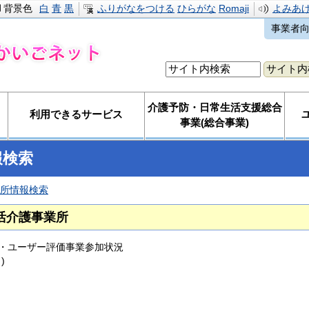
背景色
白
青
黒
ふりがなをつける
ひらがな
Romaji
よみあ
事業者
介護予防・日常生活支援総合
利用できるサービス
事業(総合事業)
報検索
所情報検索
活介護事業所
・ユーザー評価事業参加状況
)