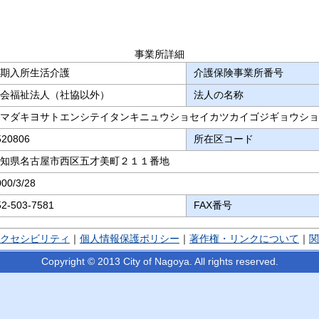
事業所詳細
期入所生活介護
介護保険事業所番号
会福祉法人（社協以外）
法人の名称
マダキヨサトエンシテイタンキニュウショセイカツカイゴジギョウショ
520806
所在区コード
知県名古屋市西区五才美町２１１番地
000/3/28
52-503-7581
FAX番号
クセシビリティ
｜
個人情報保護ポリシー
｜
著作権・リンクについて
｜
関
Copyright © 2013 City of Nagoya. All rights reserved.