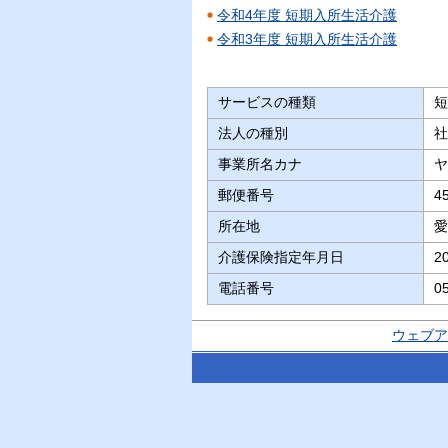
令和4年度 短期入所生活介護
令和3年度 短期入所生活介護
サービスの種類
短
法人の種別
社
事業所名カナ
ヤ
郵便番号
4
所在地
愛
介護保険指定年月日
2
電話番号
0
ウェブア