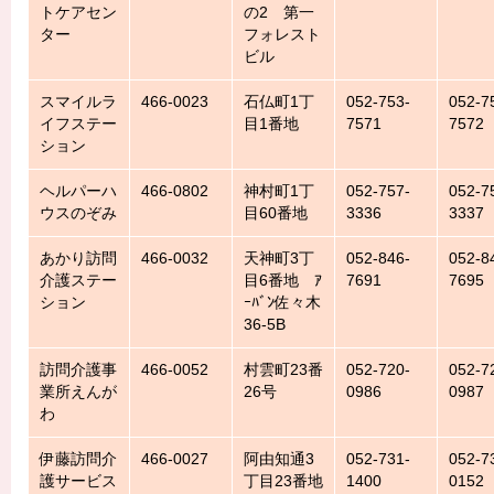
トケアセン
の2 第一
ター
フォレスト
ビル
スマイルラ
466-0023
石仏町1丁
052-753-
052-7
イフステー
目1番地
7571
7572
ション
ヘルパーハ
466-0802
神村町1丁
052-757-
052-7
ウスのぞみ
目60番地
3336
3337
あかり訪問
466-0032
天神町3丁
052-846-
052-8
介護ステー
目6番地 ｱ
7691
7695
ション
ｰﾊﾞﾝ佐々木
36-5B
訪問介護事
466-0052
村雲町23番
052-720-
052-7
業所えんが
26号
0986
0987
わ
伊藤訪問介
466-0027
阿由知通3
052-731-
052-7
護サービス
丁目23番地
1400
0152