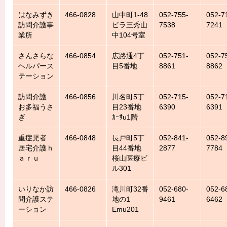
はなみずき
466-0828
山中町1-48
052-755-
052-7
訪問介護事
ビラ三秀山
7538
7241
業所
中104号室
さんさらな
466-0854
広路通4丁
052-751-
052-7
ヘルパース
目5番地
8861
8862
テーション
訪問介護
466-0856
川名町5丁
052-715-
052-7
お多福うさ
目23番地
6390
6391
ぎ
ｶｰｻu1階
重症児者
466-0848
長戸町5丁
052-841-
052-8
居宅介護ｈ
目44番地
2877
7784
ａｒｕ
桜山医療ビ
ル301
いりなか訪
466-0826
滝川町32番
052-680-
052-6
問介護ステ
地の1
9461
6462
ーション
Emu201