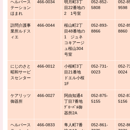
ヘルパース
466-0034
明月町3丁
052-852-
052-8
テーション
目22番地の
5808
9598
ほまれ
2 1号室
訪問介護事
466-0044
桜山町2丁
052-893-
052-8
業所ルドス
目48番地の
8866
8860
ィエ
1 ジュネ
コキアージ
ュ桜山304
号室
にじのさと
466-0012
小桜町3丁
052-731-
052-7
昭和サービ
目21番地
0023
0024
スセンター
ドエル小桜
1F
ケアリッツ
466-0027
阿由知通4
052-875-
052-8
御器所
丁目7番地
5155
5156
ｸﾞﾛｰﾊﾞﾙ御
器所2A
ヘルパース
466-0833
隼人町7番
052-861-
052-8