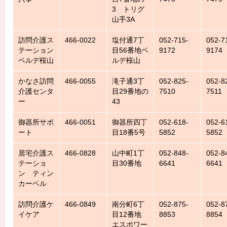
3 トリグ
山手3A
訪問介護ス
466-0022
塩付通7丁
052-715-
052-7
テーション
目56番地ベ
9172
9174
ベルデ桜山
ルデ桜山
かなさ訪問
466-0055
滝子通3丁
052-825-
052-8
介護センタ
目29番地の
7510
7511
ー
43
御器所サポ
466-0051
御器所四丁
052-618-
052-6
ート
目18番5号
5852
5852
居宅介護ス
466-0828
山中町1丁
052-848-
052-8
テーショ
目30番地
6641
6641
ン ティン
カーベル
訪問介護ケ
466-0849
南分町6丁
052-875-
052-8
イケア
目12番地
8853
8854
エスポワー