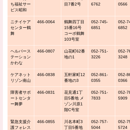
ち福祉サー
目7番2号
6762
0566
ビス昭和
ニチイケア
466-0064
鶴舞四丁目
052-745-
052-7
センター鶴
15番16号
6851
6852
舞
コーポ鶴舞
103号室
ヘルパース
466-0807
山花町62番
052-751-
052-7
テーション
地の1
3226
3248
かわな
ケアネット
466-0838
五軒家町12
052-861-
052-8
リゾン南山
番地の3
0355
0366
障害者サポ
466-0831
花見通1丁
052-751-
052-7
ートセンタ
目5番地 メ
7833
5909
ー舞夢
ゾン川原1
階C号室
緊急支援介
466-0855
川名本町3
052-757-
052-7
護フォレス
丁目5番地
5044
5724