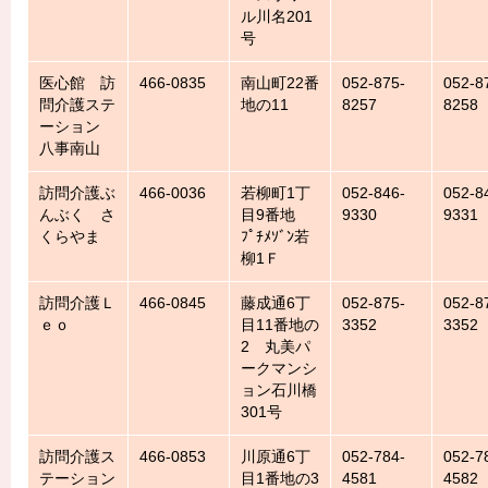
ル川名201
号
医心館 訪
466-0835
南山町22番
052-875-
052-8
問介護ステ
地の11
8257
8258
ーション
八事南山
訪問介護ぶ
466-0036
若柳町1丁
052-846-
052-8
んぶく さ
目9番地
9330
9331
くらやま
ﾌﾟﾁﾒｿﾞﾝ若
柳1Ｆ
訪問介護Ｌ
466-0845
藤成通6丁
052-875-
052-8
ｅｏ
目11番地の
3352
3352
2 丸美パ
ークマンシ
ョン石川橋
301号
訪問介護ス
466-0853
川原通6丁
052-784-
052-7
テーション
目1番地の3
4581
4582