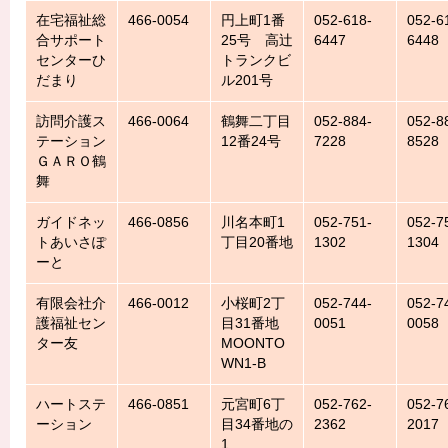
在宅福祉総
466-0054
円上町1番
052-618-
052-6
合サポート
25号 高辻
6447
6448
センターひ
トランクビ
だまり
ル201号
訪問介護ス
466-0064
鶴舞二丁目
052-884-
052-8
テーション
12番24号
7228
8528
ＧＡＲＯ鶴
舞
ガイドネッ
466-0856
川名本町1
052-751-
052-7
トあいさぽ
丁目20番地
1302
1304
ーと
有限会社介
466-0012
小桜町2丁
052-744-
052-7
護福祉セン
目31番地
0051
0058
ター友
MOONTO
WN1-B
ハートステ
466-0851
元宮町6丁
052-762-
052-7
ーション
目34番地の
2362
2017
1