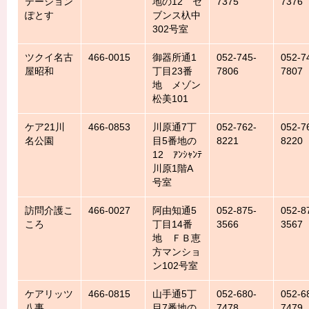
テーション
地の12 セ
7375
7376
ぽとす
ブンス杁中
302号室
ツクイ名古
466-0015
御器所通1
052-745-
052-7
屋昭和
丁目23番
7806
7807
地 メゾン
松美101
ケア21川
466-0853
川原通7丁
052-762-
052-7
名公園
目5番地の
8221
8220
12 ｱﾝｼｬﾝﾃ
川原1階A
号室
訪問介護こ
466-0027
阿由知通5
052-875-
052-8
ころ
丁目14番
3566
3567
地 ＦＢ恵
方マンショ
ン102号室
ケアリッツ
466-0815
山手通5丁
052-680-
052-6
八事
目7番地の
7478
7479