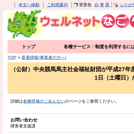
本文へ移動
ご利用案内
背景色
白
青
黒
ふりが
トップ
各種サービス・制度を利用するに
TOP
新着情報(事業者の方へ)
（公財）中央競馬馬主社会福祉財団が平成27年
1日（土曜日）
詳細は
各種研修のごあんない
のページをご参照ください。
お問い合わせ
障害者支援課