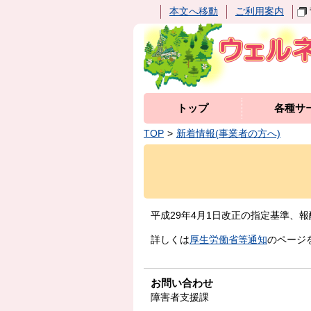
本文へ移動
ご利用案内
トップ
各種サ
TOP
新着情報(事業者の方へ)
平成29年4月1日改正の指定基準、
詳しくは
厚生労働省等通知
のページ
お問い合わせ
障害者支援課