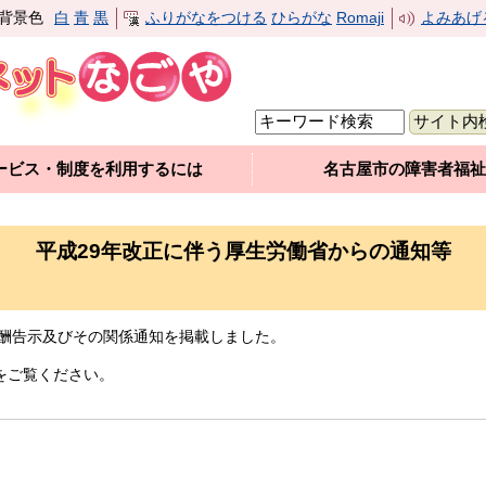
背景色
白
青
黒
ふりがなをつける
ひらがな
Romaji
よみあげ
ービス・制度を利用するには
名古屋市の障害者福祉
平成29年改正に伴う厚生労働省からの通知等
報酬告示及びその関係通知を掲載しました。
をご覧ください。