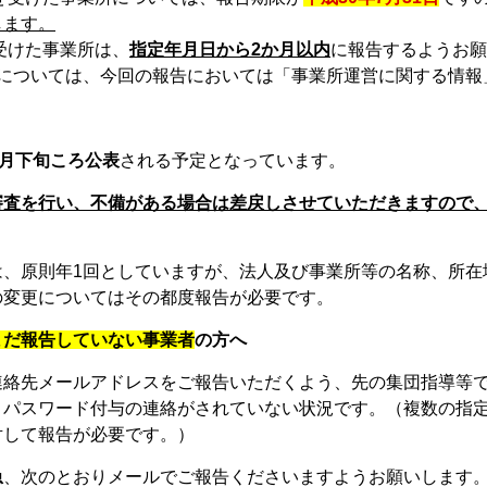
します。
を受けた事業所は、
指定年月日から2か月以内
に報告するようお願
所については、今回の報告においては「事業所運営に関する情報
9月下旬ころ公表
される予定となっています。
審査を行い、不備がある場合は差戻しさせていただきますので
、原則年1回としていますが、法人及び事業所等の名称、所在
の変更についてはその都度報告が必要です。
まだ報告していない事業者
の方へ
連絡先メールアドレスをご報告いただくよう、先の集団指導等
・パスワード付与の連絡がされていない状況です。（複数の指
対して報告が必要です。）
急
、次のとおりメールでご報告くださいますようお願いします