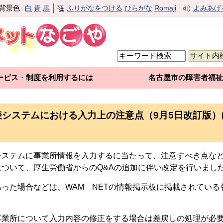
背景色
白
青
黒
ふりがなをつける
ひらがな
Romaji
よみあげ
ービス・制度を利用するには
名古屋市の障害者福祉
表システムにおける入力上の注意点（9月5日改訂版）
システムに事業所情報を入力するに当たって、注意すべき点な
について、厚生労働省からのQ&Aの追加に伴い改定を行いまし
あった場合などは、
WAM NETの情報掲示板に掲載されてい
事業所について入力内容の修正をする場合は差戻しの処理が必