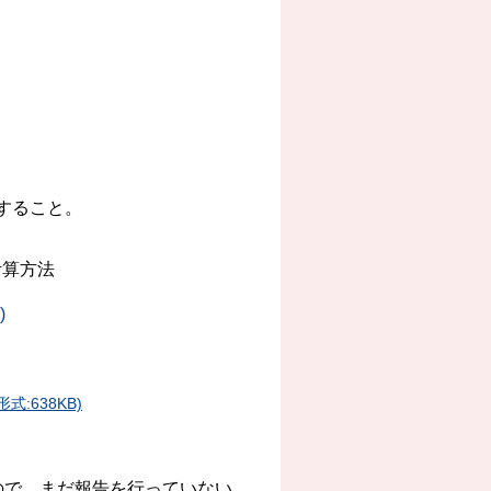
力すること。
計算方法
)
:638KB)
ので、
まだ報告を行っていない