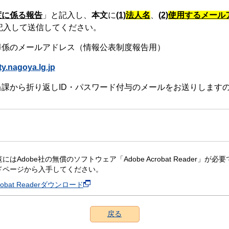
度に係る報告
」と記入し、
本文
に
(1)
法人名
、
(2)
使用するメール
記入して送信してください。
導係のメールアドレス（情報公表制度報告用）
y.nagoya.lg.jp
課から折り返しID・パスワード付与のメールをお送りします
にはAdobe社の無償のソフトウェア「Adobe Acrobat Reader」が必要です。
ドページから入手してください。
crobat Readerダウンロード
戻る