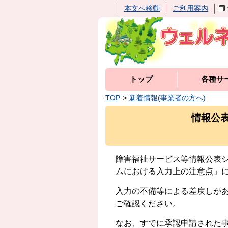
本文へ移動
ご利用案内
トップ
各種サ
TOP
新着情報(事業者の方へ)
情報公
障害福祉サービス等情報公表
ムにおける入力上の注意点
」
入力の不備等による差戻しが
ご確認ください
。
なお、すでに承認申請された