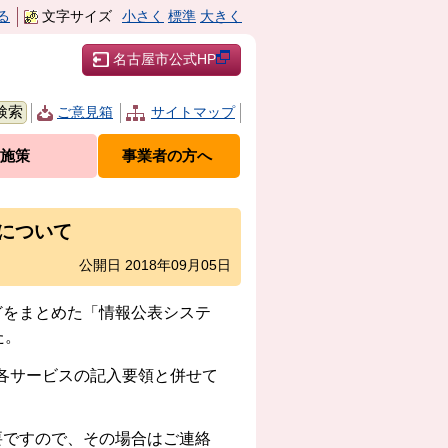
る
文字サイズ
小さく
標準
大きく
名古屋市公式HP
ご意見箱
サイトマップ
施策
事業者の方へ
について
公開日 2018年09月05日
どをまとめた「
情報公表システ
た。
る各サービスの記入要領と併せて
要ですので、その場合はご連絡