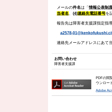
メールの
件名
は「
情報公表制
当者名
、
(4)
連絡先
電話番号
を
報告先は障害者支援課指定指
a2578-01@kenkofukushi.cit
連絡先メールアドレスにあて当
お問い合わせ
障害者支援課
PDFの閲覧
ウンロー
Adobe A