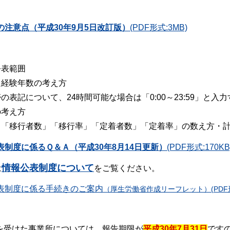
注意点（平成30年9月5日改訂版）
(PDF形式:3MB)
公表範囲
た経験年数の考え方
表記について、24時間可能な場合は「0:00～23:59」と入
の考え方
る「移行者数」「移行率」「定着者数」「定着率」の数え方・
制度に係るＱ＆Ａ（平成30年8月14日更新）
(PDF形式:170KB
情報公表制度について
は
をご覧ください。
表制度に係る手続きのご案内
（厚生労働省作成リーフレット）(PDF形式
定を受けた事業所については、報告期限が
平成30年7月31日
です