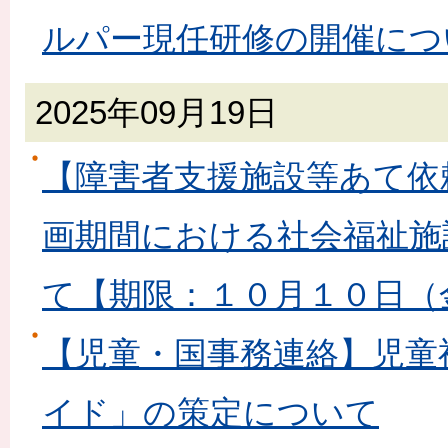
ルパー現任研修の開催につ
2025年09月19日
【障害者支援施設等あて依
画期間における社会福祉施
て【期限：１０月１０日（
【児童・国事務連絡】児童
イド」の策定について