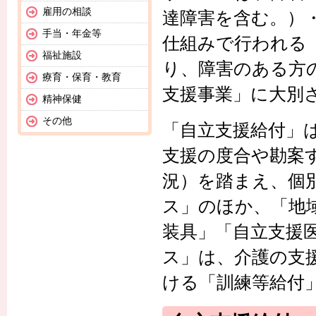
雇用の相談
達障害を含む。）
手当・年金等
仕組みで行われる
福祉施設
り、障害のある方
療育・保育・教育
支援事業」に大別
精神保健
その他
「自立支援給付」
支援の度合や勘案
況）を踏まえ、個
ス」のほか、「地
装具」「自立支援
ス」は、介護の支
ける「訓練等給付