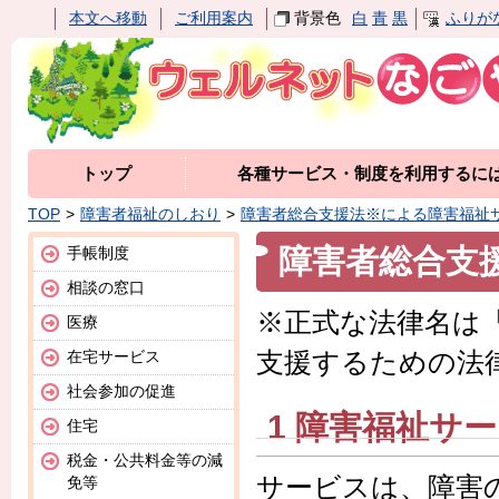
本文へ移動
ご利用案内
背景色
白
青
黒
ふりが
トップ
各種サービス・制度を利用するに
TOP
障害者福祉のしおり
障害者総合支援法※による障害福祉
障害者総合支
手帳制度
相談の窓口
※正式な法律名は
医療
支援するための法
在宅サービス
社会参加の促進
1 障害福祉サ
住宅
税金・公共料金等の減
サービスは、障害
免等