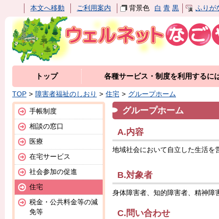
本文へ移動
ご利用案内
背景色
白
青
黒
ふりが
トップ
各種サービス・制度を利用するに
TOP
障害者福祉のしおり
住宅
グループホーム
グループホーム
手帳制度
相談の窓口
A.内容
医療
地域社会において自立した生活を
在宅サービス
社会参加の促進
B.対象者
住宅
身体障害者、知的障害者、精神障
税金・公共料金等の減
免等
C.問い合わせ