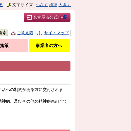
る
文字サイズ
小さく
標準
大きく
名古屋市公式HP
ご意見箱
サイトマップ
施策
事業者の方へ
生活への制約がある方に交付されま
精神病、及びその他の精神疾患の全て