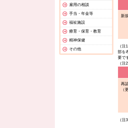
雇用の相談
手当・年金等
新
福祉施設
療育・保育・教育
精神保健
（注
その他
部を
要で
（注
再
（
（注