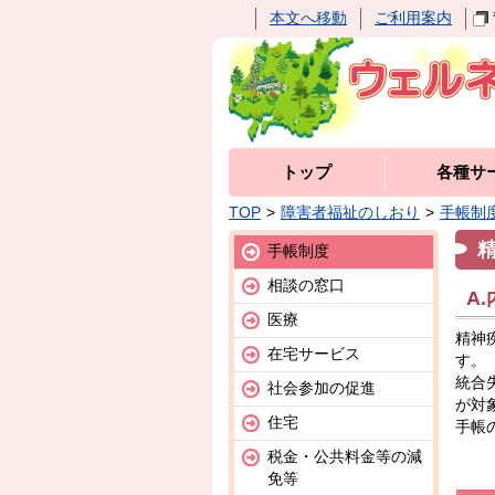
本文へ移動
ご利用案内
トップ
各種サ
TOP
障害者福祉のしおり
手帳制
手帳制度
相談の窓口
A
医療
精神
在宅サービス
す。
統合
社会参加の促進
が対
住宅
手帳
税金・公共料金等の減
免等