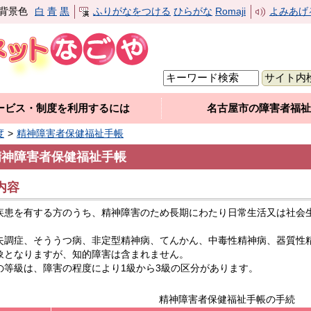
背景色
白
青
黒
ふりがなをつける
ひらがな
Romaji
よみあげ
ービス・制度を利用するには
名古屋市の障害者福祉
度
精神障害者保健福祉手帳
精神障害者保健福祉手帳
.内容
疾患を有する方のうち、精神障害のため長期にわたり日常生活又は社会
失調症、そううつ病、非定型精神病、てんかん、中毒性精神病、器質性
象となりますが、知的障害は含まれません。
の等級は、障害の程度により1級から3級の区分があります。
精神障害者保健福祉手帳の手続