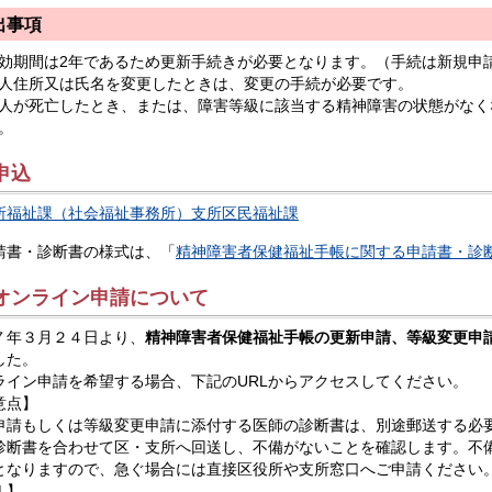
出事項
効期間は2年であるため更新手続きが必要となります。（手続は新規申
人住所又は氏名を変更したときは、変更の手続が必要です。
人が死亡したとき、または、障害等級に該当する精神障害の状態がなく
。
.申込
所福祉課（社会福祉事務所）支所区民福祉課
請書・診断書の様式は、「
精神障害者保健福祉手帳に関する申請書・診
.オンライン申請について
７年３月２４日より、
精神障害者保健福祉手帳の更新申請、等級変更申
した。
ライン申請を希望する場合、下記のURLからアクセスしてください。
意点】
申請もしくは等級変更申請に添付する医師の診断書は、別途郵送する必
診断書を合わせて区・支所へ回送し、不備がないことを確認します。不
となりますので、急ぐ場合には直接区役所や支所窓口へご申請ください
L】