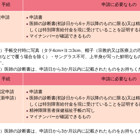
手続
申請に必要なもの
規申請
申請書
医師の診断書(初診日から6ヶ月以降のものに限る)又は
しくは特別障害給付金を現に受けていることを証明する
マイナンバーが確認できるもの
1）手帳交付時に写真（タテ4cm×ヨコ3cm、帽子（宗教的又は医療上
布などで覆う場合を除く）・サングラス不可、上半身が写った鮮明なも
す。
2）医師の診断書は、申請日から3か月以内に記載されたものをお持ちく
手続
申請に必要なもの
認定申請
申請書
更新申請）
医師の診断書(初診日から6ヶ月以降のものに限る)又は
しくは特別障害給付金を現に受けていることを証明する
精神障障害者保健福祉手帳の写し
マイナンバーが確認できるもの
3）医師の診断書は、申請日から3か月以内に記載されたものをお持ちく