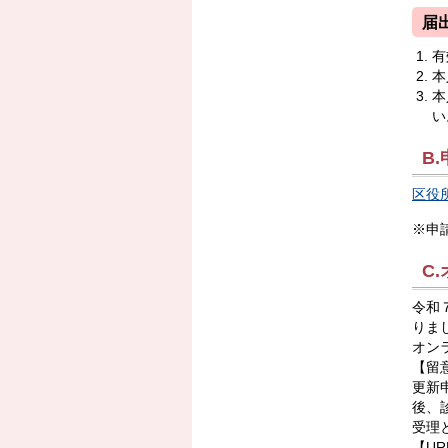
届
有
本
本
い
B
区役
※申
C
令和
りま
オン
【留
更新
後、
受理
【UR