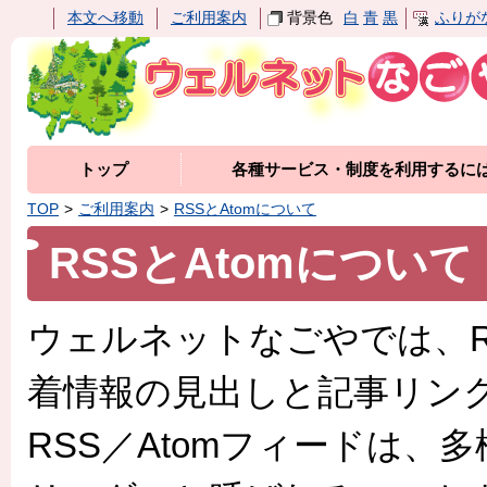
本文へ移動
ご利用案内
背景色
白
青
黒
ふりが
トップ
各種サービス・制度を利用するに
TOP
ご利用案内
RSSとAtomについて
RSSとAtomについて
ウェルネットなごやでは、R
着情報の見出しと記事リン
RSS／Atomフィードは、