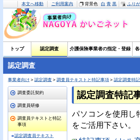
本文へ移動
ご利用案内
背景色
白
青
黒
ふり
トップ
認定調査
介護保険事業者の指定・登録
各
認定調査
事業者向け
認定調査
調査員テキストと特記事項
認定調査特記
認定調査特記
調査委託契約
調査員研修
パソコンを使用し
調査員テキストと特記
をご活用下さい。
事項
認定調査員テキスト