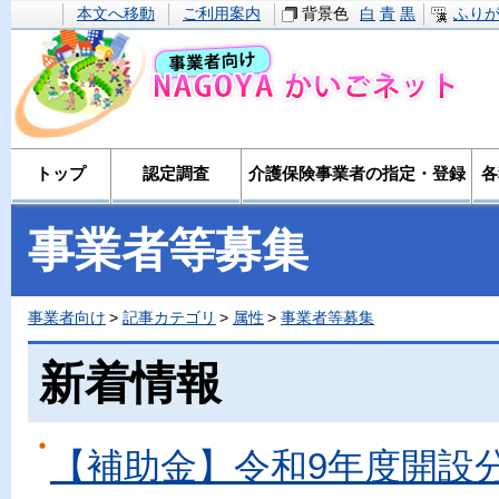
本文へ移動
ご利用案内
背景色
白
青
黒
ふり
トップ
認定調査
介護保険事業者の指定・登録
各
事業者等募集
事業者向け
記事カテゴリ
属性
事業者等募集
新着情報
【補助金】令和9年度開設