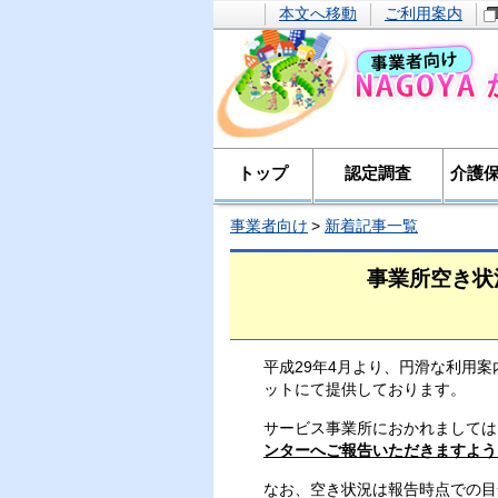
本文へ移動
ご利用案内
トップ
認定調査
介護
事業者向け
新着記事一覧
事業所空き状
平成29年4月より、円滑な利用
ットにて提供しております。
サービス事業所におかれましては
ンターへご報告いただきますよう
なお、空き状況は報告時点での目