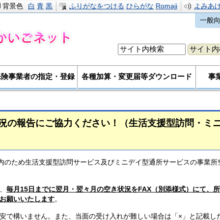
背景色
白
青
黒
ふりがなをつける
ひらがな
Romaji
よみあ
一般
保険事業者の指定・登録
各種加算・変更届等ダウンロード
事
況の報告にご協力ください！（生活支援型訪問・ミ
案内のため生活支援型訪問サービス及びミニデイ型通所サービスの事業所
、
毎月15日までに翌月・翌々月の空き状況をFAX（別添様式）にて、
お願いいたします
。
安で構いません。また、当面の受け入れが難しい場合は「×」と記載し