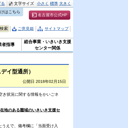
げる
文字サイズ
小さく
標準
大きく
向けはこちら
名古屋市公式HP
ご意見箱
サイトマップ
総合事業・いきいき支援
業者指導
センター関係
ニデイ型通所）
公開日 2018年02月15日
空き状況に関する情報をかいごネ
所在地のある圏域のいきいき支援セ
たうえで、備考欄に「当面受け入