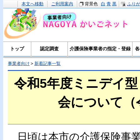
本文へ移動
ご利用案内
背景色
白
青
黒
ふり
トップ
認定調査
介護保険事業者の指定・登録
各
事業者向け
新着記事一覧
令和5年度ミニデイ
会について（令
日頃は本市の介護保険事