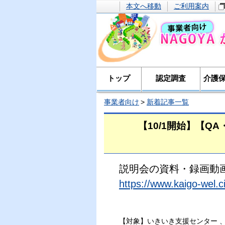
本文へ移動
ご利用案内
トップ
認定調査
介護
事業者向け
新着記事一覧
【10/1開始】【Q
説明会の資料・録画動
https://www.kaigo-wel.c
【対象】いきいき支援センター 