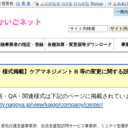
背景色
白
青
黒
ふりがなをつける
ひらがな
Romaji
よみあ
一般
保険事業者の指定・登録
各種加算・変更届等ダウンロード
事
A・様式掲載】ケアマネジメント B 等の変更に関す
画・QA・関連様式は下記のページに掲載されてい
ity.nagoya.jp/view/kaigo/company/center/
、居宅介護支援事業所、生活支援型訪問サービス事業所、ミニデイ型通