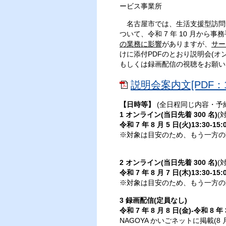
ービス事業所
名古屋市では、生活支援型訪問サ
ついて、令和 7 年 10 月か
の業務に影響
がありますが、
サー
けに添付PDFのとおり説明会(
もしくは録画配信の視聴をお願い
説明会案内文[PDF：1
【日時等】
(全日程同じ内容・予
1 オンライン(当日先着 300 名)
(
令和 7 年 8 月 5 日(火)13:30-15:
※対象は目安のため、もう一方の
2 オンライン(当日先着 300 名)
(
令和 7 年 8 月 7 日(木)13:30-15:
※対象は目安のため、もう一方の
3 録画配信(定員なし)
令和 7 年 8 月 8 日(金)-令和 8 
NAGOYA かいごネットに掲載(8