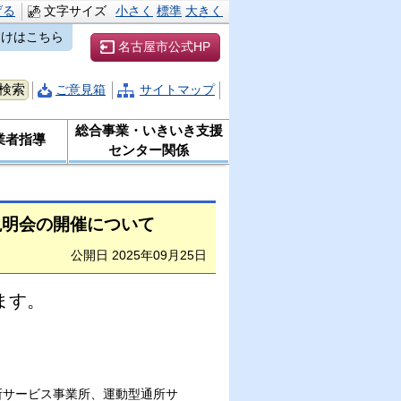
げる
文字サイズ
小さく
標準
大きく
向けはこちら
名古屋市公式HP
ご意見箱
サイトマップ
総合事業・いきいき支援
業者指導
センター関係
る説明会の開催について
公開日 2025年09月25日
ます。
所サービス事業所、運動型通所サ