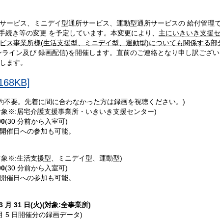
ービス、ミニデイ型通所サービス、運動型通所サービスの 給付管理で
ら事務手続き等の変更 を予定しています。本変更により、
主にいきいき支援
ビス事業所様(生活支援型、ミニデイ型、運動型)についても関係する部
オンライン及び 録画配信)を開催します。直前のご連絡となり申し訳ござ
します。
68KB]
約不要。先着に間に合わなかった方は録画を視聴ください。)
対象※:居宅介護支援事業所・いきいき支援センター)
00
(30 分前から入室可)
開催日への参加も可能。
対象※:生活支援型、ミニデイ型、運動型)
00
(30 分前から入室可)
開催日への参加も可能。
年 3 月 31 日(火)(対象:全事業所)
 月 5 日開催分の録画データ)