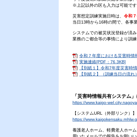
※上記以外の区も入力は可能です
災害想定訓練実施日時は、
令和７
当日13時から16時の間で、各
システムでの被災状況登録が済み
業務のご都合等の事情により訓練
令和７年度における災害時情報共
実施連絡[PDF：76.3KB]
【別紙１】令和7年度災害時情報
【別紙２】（訓練当日の流れ）[P
「災害時情報共有システム」
https://www.kaigo-wel.city.nago
【システムURL（外部リンク）】
https://www.kaigokensaku.mhlw.g
養護老人ホーム、軽費老人ホーム
用いたメールでの報告をお願いい