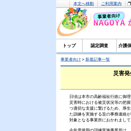
本文へ移動
ご利用案内
トップ
認定調査
介護
事業者向け
新着記事一覧
災害発
日頃は本市の高齢福祉行政に御理
災害時における被災状況等の把握
つ適切な支援に繋げるため、厚生
た訓練を実施する旨の事務連絡が
対象となる事業所におかれまして
今年度後期の訓練実施事業所は、