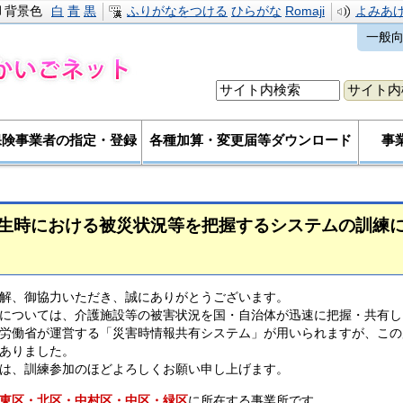
背景色
白
青
黒
ふりがなをつける
ひらがな
Romaji
よみあ
一般
保険事業者の指定・登録
各種加算・変更届等ダウンロード
事
生時における被災状況等を把握するシステムの訓練
解、御協力いただき、誠にありがとうございます。
については、介護施設等の被害状況を国・自治体が迅速に把握・共有し
労働省が運営する「災害時情報共有システム」が用いられますが、この
ありました。
は、訓練参加のほどよろしくお願い申し上げます。
東区・北区・中村区・中区・緑区
に所在する事業所です。