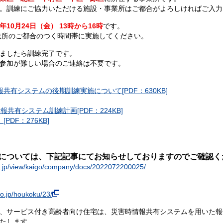
。訓練にご協力いただける施設・事業所はご都合がよろしければご入力
年10月24日（金） 13時から16時
です。
事業所のご都合のつく時間帯に実施してください。
ましたら訓練完了です。
参加が難しい場合のご連絡は不要です。
有システムの後期訓練実施について[PDF：630KB]
共有システム訓練計画[PDF：224KB]
DF：276KB]
については、下記記事にてお知らせしておりますのでご確認く
ya.jp/view/kaigo/company/docs/2022072200025/
o.jp/houkoku/23/
、サービス付き高齢者向け住宅は、災害時情報共有システムを用いた報
たします。