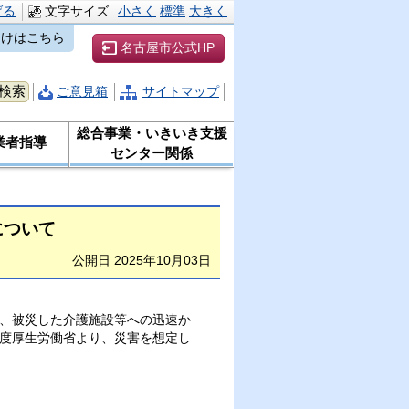
げる
文字サイズ
小さく
標準
大きく
向けはこちら
名古屋市公式HP
ご意見箱
サイトマップ
総合事業・いきいき支援
業者指導
センター関係
について
公開日 2025年10月03日
、被災した介護施設等への迅速か
度厚生労働省より、災害を想定し