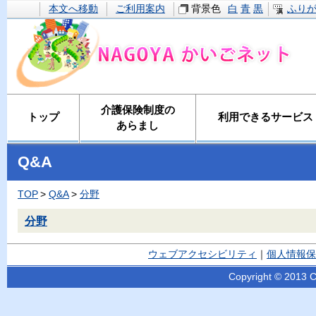
本文へ移動
ご利用案内
背景色
白
青
黒
ふり
介護保険制度の
トップ
利用できるサービス
あらまし
Q&A
TOP
Q&A
分野
分野
ウェブアクセシビリティ
｜
個人情報保
Copyright © 2013 Ci