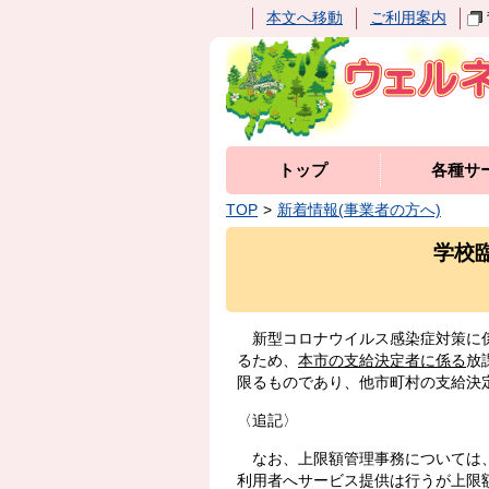
本文へ移動
ご利用案内
トップ
各種サ
TOP
新着情報(事業者の方へ)
学校
新型コロナウイルス感染症対策に係
るため、
本市の支給決定者に係る
放
限るものであり、他市町村の支給決
〈追記〉
なお、上限額管理事務については、
利用者へサービス提供は行うが上限