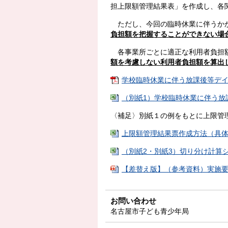
担上限額管理結果表」を作成し、各
ただし、今回の臨時休業に伴うかか
負担額を把握することができない場
各事業所ごとに適正な利用者負担額
額を考慮しない利用者負担額を算出
学校臨時休業に伴う放課後等デイサー
（別紙1）学校臨時休業に伴う放課後
〈補足〉別紙１の例をもとに上限管
上限額管理結果票作成方法（具体例）.x
（別紙2・別紙3）切り分け計算シート.
【差替え版】（参考資料）実施要綱４
お問い合わせ
名古屋市子ども青少年局