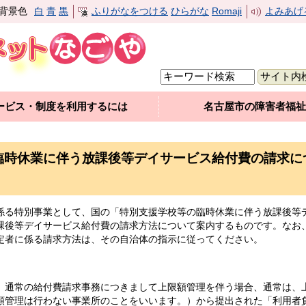
背景色
白
青
黒
ふりがなをつける
ひらがな
Romaji
よみあげ
ービス・制度を利用するには
名古屋市の障害者福祉
臨時休業に伴う放課後等デイサービス給付費の請求に
る特別事業として、国の「特別支援学校等の臨時休業に伴う放課後等
課後等デイサービス給付費の請求方法について案内するものです。なお
定者に係る請求方法は、その自治体の指示に従ってください。
通常の給付費請求事務につきまして上限額管理を伴う場合、通常は、
額管理は行わない事業所のことをいいます。）から提出された「利用者