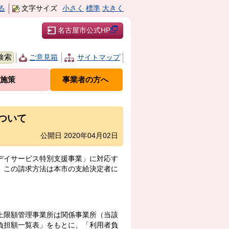
る
文字サイズ
小さく
標準
大きく
名古屋市公式HP
ご意見箱
サイトマップ
施策
事業者の方へ
ついて
公開日 2020年04月02日
デイサービス特別支援事業」に対応す
、この請求方法は本市の支給決定者に
上限額管理事業所は関係事業所（当該
負担額一覧表」をもとに、「利用者負