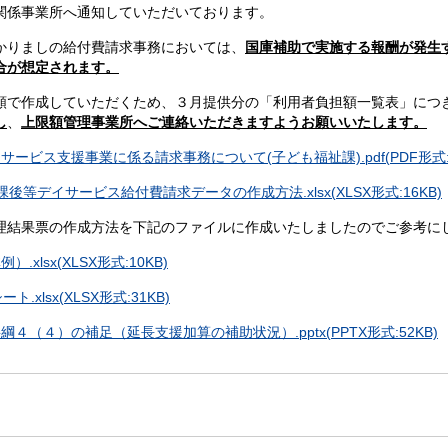
関係事業所へ通知していただいております。
りましの給付費請求事務においては、
国庫補助で実施する報酬が発生
合が想定されます。
で作成していただくため、３月提供分の「利用者負担額一覧表」につ
し
、
上限額管理事業所へご連絡いただきますようお願いいたします。
ビス支援事業に係る請求事務について(子ども福祉課).pdf(PDF形式:3
等デイサービス給付費請求データの作成方法.xlsx(XLSX形式:16KB)
理結果票の作成方法を下記のファイルに作成いたしましたのでご参考に
lsx(XLSX形式:10KB)
xlsx(XLSX形式:31KB)
（４）の補足（延長支援加算の補助状況）.pptx(PPTX形式:52KB)