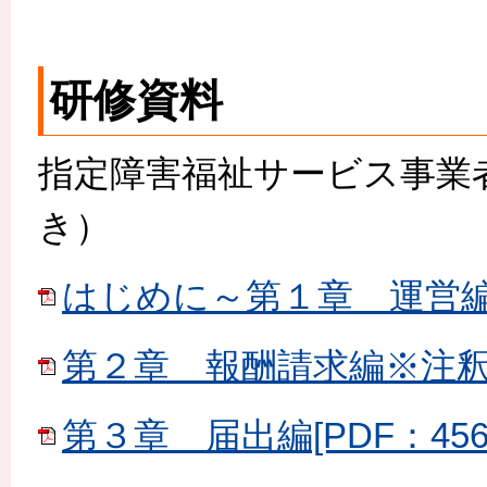
研修資料
指定障害福祉サービス事業者
き）
はじめに～第１章 運営編[P
第２章 報酬請求編※注釈なし
第３章 届出編[PDF：456