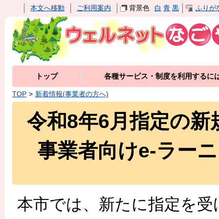
本文へ移動
ご利用案内
背景色
白
青
黒
ふりが
トップ
各種サービス・制度を利用するに
TOP
新着情報(事業者の方へ)
令和8年6月指定の
事業者向けe-ラー
本市では、新たに指
定を受