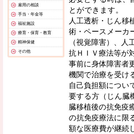
雇用の相談
とができます。
手当・年金等
人工透析・じん移
福祉施設
術・ペースメーカ
療育・保育・教育
（視覚障害）、人
精神保健
その他
抗ＨＩＶ療法等が
事前に身体障害者
機関で治療を受け
自己負担額につい
要する方（じん臓
臓移植後の抗免疫
の抗免疫療法に限
額な医療費が継続