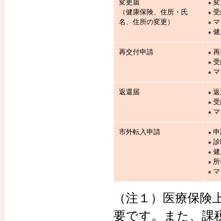
変更届
変
（健康保険、住所・氏
受
名、住所の変更）
マ
健
再交付申請
再
受
マ
返還届
返
受
マ
市外転入申請
申
診
健
所
マ
（注１）医療保険
要です。また、課