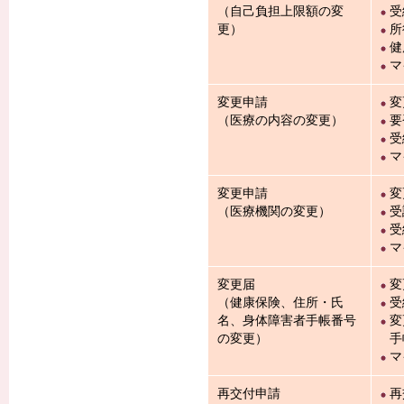
（自己負担上限額の変
受
更）
所
健
マ
変更申請
変
（医療の内容の変更）
要
受
マ
変更申請
変
（医療機関の変更）
受
受
マ
変更届
変
（健康保険、住所・氏
受
名、身体障害者手帳番号
変
の変更）
手
マ
再交付申請
再