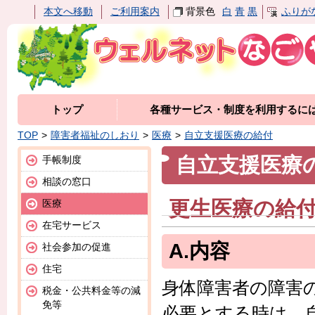
本文へ移動
ご利用案内
背景色
白
青
黒
ふりが
トップ
各種サービス・制度を利用するに
TOP
障害者福祉のしおり
医療
自立支援医療の給付
自立支援医療
手帳制度
相談の窓口
更生医療の給
医療
在宅サービス
A.内容
社会参加の促進
住宅
身体障害者の障害
税金・公共料金等の減
免等
必要とする時は、