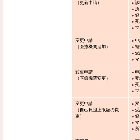
（更新申請）
診
所
健
受
マ
変更申請
申
（医療機関追加）
複
受
マ
変更申請
申
（医療機関変更）
受
受
マ
変更申請
変
（自己負担上限額の変
受
更）
健
マ
所