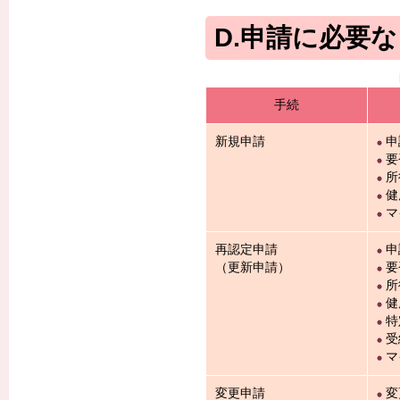
D.申請に必要
手続
新規申請
申
要
所
健
マ
再認定申請
申
（更新申請）
要
所
健
特
受
マ
変更申請
変