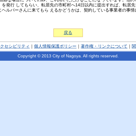
」を発行 してもらい、転居先の市町村へ14日以内に提出すれば、転居
じヘルパーさんに来てもら えるかどうかは、契約している事業者の事情
戻る
クセシビリティ
｜
個人情報保護ポリシー
｜
著作権・リンクについて
｜
関
Copyright © 2013 City of Nagoya. All rights reserved.