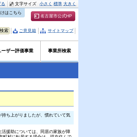
げる
文字サイズ
小さく
標準
大きく
向けはこちら
名古屋市公式HP
ご意見箱
サイトマップ
ユーザー評価事業
事業所検索
が持ち上がりましたが、慣れていて気
生活援助については、同居の家族が障
市町村に転居する場合は、現在住んで