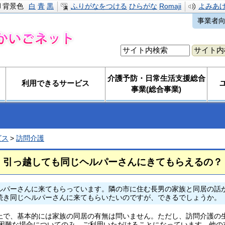
背景色
白
青
黒
ふりがなをつける
ひらがな
Romaji
よみあ
事業者
介護予防・日常生活支援総合
利用できるサービス
事業(総合事業)
ビス
訪問介護
引っ越しても同じヘルパーさんにきてもらえるの？
ルパーさんに来てもらっています。隣の市に住む長男の家族と同居の話
続き同じヘルパーさんに来てもらいたいのですが、できるでしょうか。
上で、基本的には家族の同居の有無は問いません。ただし、訪問介護の
が困難な場合についてのみ、ご利用いただけることになっています。他の