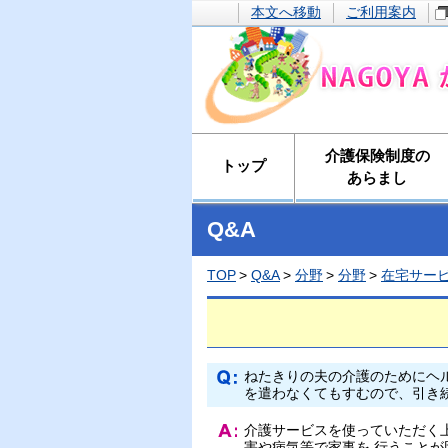
本文へ移動
ご利用案内
介護保険制度の
トップ
あらまし
Q&A
TOP
Q&A
分野
分野
在宅サー
ねたきりの夫の介護のためにヘ
を遣わなくてもすむので、引き
介護サービスを使っていただく
害や病気等で家事を 行うこと