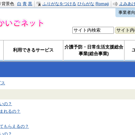
背景色
白
青
黒
ふりがなをつける
ひらがな
Romaji
よみあ
事業者
介護予防・日常生活支援総合
利用できるサービス
事業(総合事業)
ビス
いの？
まれるの？
てもらえるの？
いの？