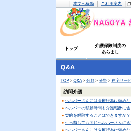
本文へ移動
ご利用案内
介護保険制度の
トップ
あらまし
Q&A
TOP
Q&A
分野
分野
在宅サー
訪問介護
ヘルパーさんには医療行為は頼めな
ヘルパーの移動時間も介護報酬に含
契約を解除することはできますか？
引っ越しても同じヘルパーさんにき
ヘルパーさんには医療行為は頼めな