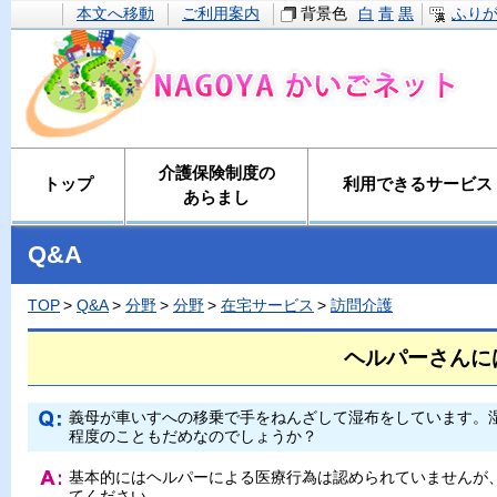
本文へ移動
ご利用案内
背景色
白
青
黒
ふり
介護保険制度の
トップ
利用できるサービス
あらまし
Q&A
TOP
Q&A
分野
分野
在宅サービス
訪問介護
ヘルパーさんに
義母が車いすへの移乗で手をねんざして湿布をしています。
程度のこともだめなのでしょうか？
基本的にはヘルパーによる医療行為は認められていませんが
てください。