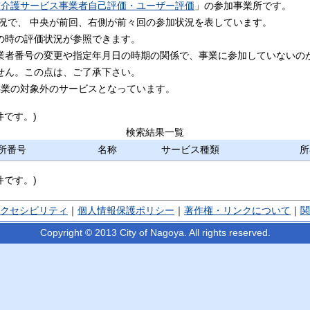
市介護サービス事業者自己評価・ユーザー評価
」の参加事業所です。
状況で、 中央が前回、右側が前々回の参加状況を表しています。
の時の評価状況が参照できます。
業者番号の変更や指定年月日の時期の関係で、事業に参加していないの
せん。この点は、ご了承下さい。
事業の対象外のサービスとなっています。
件です。)
検索結果一覧
所番号
名称
サービス種類
所
件です。)
クセシビリティ
｜
個人情報保護ポリシー
｜
著作権・リンクについて
｜
関
Copyright © 2013 City of Nagoya. All rights reserved.