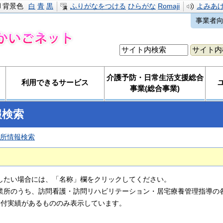
背景色
白
青
黒
ふりがなをつける
ひらがな
Romaji
よみあ
事業者
介護予防・日常生活支援総合
利用できるサービス
事業(総合事業)
報検索
所情報検索
したい場合には、「名称」欄をクリックしてください。
業所のうち、訪問看護・訪問リハビリテーション・居宅療養管理指導の各
給付実績があるもののみ表示しています。