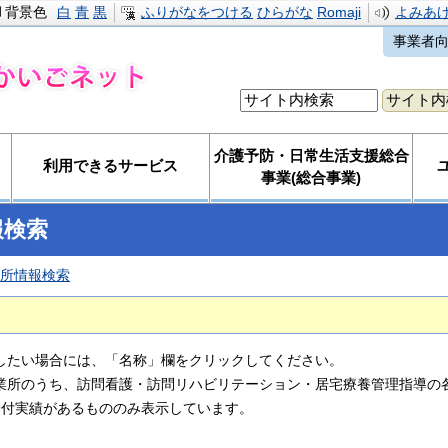
背景色
白
青
黒
ふりがなをつける
ひらがな
Romaji
よみあ
事業者
介護予防・日常生活支援総合
利用できるサービス
事業(総合事業)
報検索
所情報検索
したい場合には、「名称」欄をクリックしてください。
業所のうち、訪問看護・訪問リハビリテーション・居宅療養管理指導の各
給付実績があるもののみ表示しています。