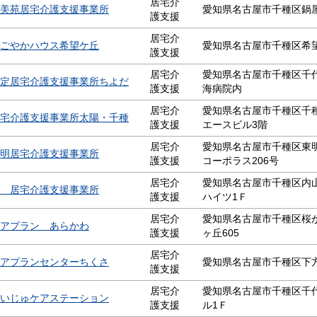
居宅介
美苑居宅介護支援事業所
愛知県名古屋市千種区鍋屋
護支援
居宅介
ごやかハウス希望ケ丘
愛知県名古屋市千種区希望
護支援
居宅介
愛知県名古屋市千種区千代
定居宅介護支援事業所ちよだ
護支援
海病院内
居宅介
愛知県名古屋市千種区千種
宅介護支援事業所太陽・千種
護支援
エースビル3階
居宅介
愛知県名古屋市千種区東明
明居宅介護支援事業所
護支援
コーポラス206号
居宅介
愛知県名古屋市千種区内山
 居宅介護支援事業所
護支援
ハイツ1Ｆ
居宅介
愛知県名古屋市千種区桜が
アプラン あらかわ
護支援
ヶ丘605
居宅介
アプランセンターちくさ
愛知県名古屋市千種区下方
護支援
居宅介
愛知県名古屋市千種区千代
いじゅケアステーション
護支援
ル1Ｆ