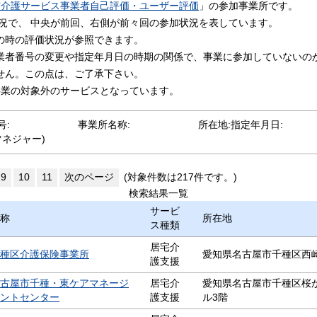
市介護サービス事業者自己評価・ユーザー評価
」の参加事業所です。
状況で、 中央が前回、右側が前々回の参加状況を表しています。
の時の評価状況が参照できます。
業者番号の変更や指定年月日の時期の関係で、事業に参加していないの
せん。この点は、ご了承下さい。
事業の対象外のサービスとなっています。
号:
事業所名称:
所在地:
指定年月日:
マネジャー)
9
10
11
次のページ
(対象件数は217件です。)
検索結果一覧
サービ
称
所在地
ス種類
居宅介
種区介護保険事業所
愛知県名古屋市千種区西崎
護支援
古屋市千種・東ケアマネージ
居宅介
愛知県名古屋市千種区桜が
ントセンター
護支援
ル3階