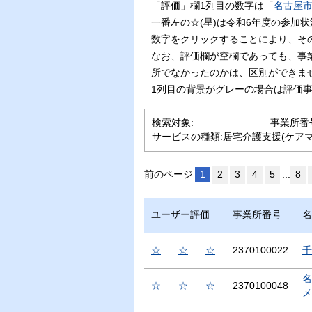
「評価」欄1列目の数字は「
名古屋
一番左の☆(星)は令和6年度の参加
数字をクリックすることにより、そ
なお、評価欄が空欄であっても、事
所でなかったのかは、区別ができま
1列目の背景がグレーの場合は評価
検索対象:
事業所番
サービスの種類:
居宅介護支援(ケア
前のページ
1
2
3
4
5
...
8
ユーザー評価
事業所番号
名
☆
☆
☆
2370100022
千
名
☆
☆
☆
2370100048
メ