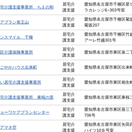
居宅介
愛知県名古屋市千種区星ケ
宅介護支援事業所 ちえの和
護支援
ラカレッジ6−303号室
居宅介
愛知県名古屋市千種区菊坂
アプラン覚王山
護支援
菊坂207
居宅介
愛知県名古屋市千種区竹越
ンスマイル 千種
護支援
アーレ竹越301号
居宅介
区介護保険事業所
愛知県名古屋市東区泉二丁
護支援
居宅介
ごやかハウス出来町
愛知県名古屋市東区出来町
護支援
居宅介
い居宅介護支援事業所
愛知県名古屋市東区相生
護支援
居宅介
宅介護支援事業所 東桜の里
愛知県名古屋市東区東桜二
護支援
居宅介
愛知県名古屋市東区葵三丁
ョーワケアプランセンター
護支援
706号
居宅介
愛知県名古屋市東区矢田四
アマネ空
護支援
ハイツ10Ｂ号室