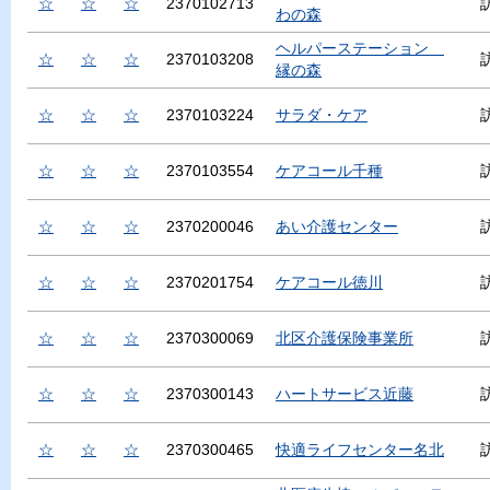
☆
☆
☆
2370102713
わの森
ヘルパーステーション
☆
☆
☆
2370103208
縁の森
☆
☆
☆
2370103224
サラダ・ケア
☆
☆
☆
2370103554
ケアコール千種
☆
☆
☆
2370200046
あい介護センター
☆
☆
☆
2370201754
ケアコール徳川
☆
☆
☆
2370300069
北区介護保険事業所
☆
☆
☆
2370300143
ハートサービス近藤
☆
☆
☆
2370300465
快適ライフセンター名北