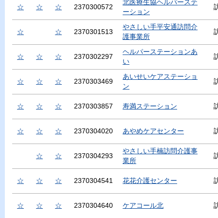
北医療生協ヘルパーステ
☆
☆
☆
2370300572
ーション
やさしい手平安通訪問介
☆
☆
2370301513
護事業所
ヘルパーステーションあ
☆
☆
☆
2370302297
い
あいせいケアステーショ
☆
☆
☆
2370303469
ン
☆
☆
☆
2370303857
寿満ステーション
☆
☆
☆
2370304020
あやめケアセンター
やさしい手楠訪問介護事
☆
☆
2370304293
業所
☆
☆
☆
2370304541
花花介護センター
☆
☆
☆
2370304640
ケアコール北